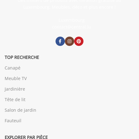
Des milliers de produits avec livraison gratuite au
Luxembourg. Meubles, déco et plus encore !
Luxembourg
contact@central.lu
TOP RECHERCHE
Canapé
Meuble TV
Jardinière
Tête de lit
Salon de jardin
Fauteuil
EXPLORER PAR PIÈCE