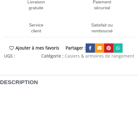
Livraison
Paiement
gratuite
sécurisé
Service
Satisfait ou
client
remboursé
Partager :
Ajouter à mes favoris
UGS :
CEN-339780
Catégorie :
Casiers & armoires de rangement
DESCRIPTION
Cette armoire à casiers a un design moderne, qui sera un
excellent supplément décoratif à n’importe quelle pièce ou
espace de bureau. Cette armoire de rangement est
fabriquée en acier, ce qui la rend durable et facile à
nettoyer. Chaque compartiment est équipé d’une porte
verrouillable avec des bouches d’aération. L’armoire
dispose d’un grand espace de rangement pour garder en